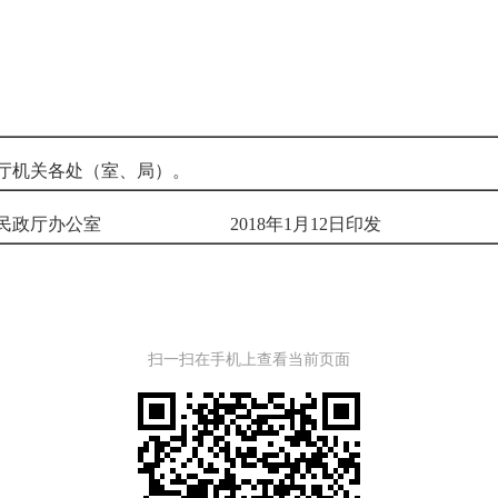
机关各处（室、局）。
省民政厅办公室
2018
年
1
月
12
日印发
扫一扫在手机上查看当前页面