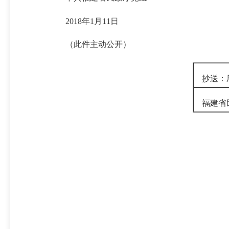
2018
年
1月
11
日
（此件主动公开）
抄送：厅
福建