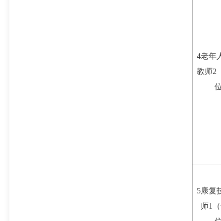
4老年
教师2
5康复
师1