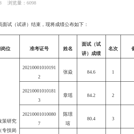
8
浏览量：6098
员面试（试讲）结束，现将成绩公布如下：
面试（试
聘岗位
准考证号
姓名
名次
讲）成绩
20210001010191
张焱
84.6
1
2
20210001010181
章瑶
84.2
2
3
20210001010080
陈璟
80.4
3
政策研究
7
瑢
（专技岗