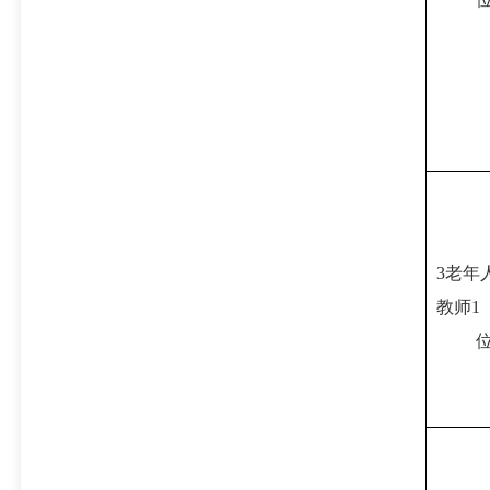
3老年
教师1