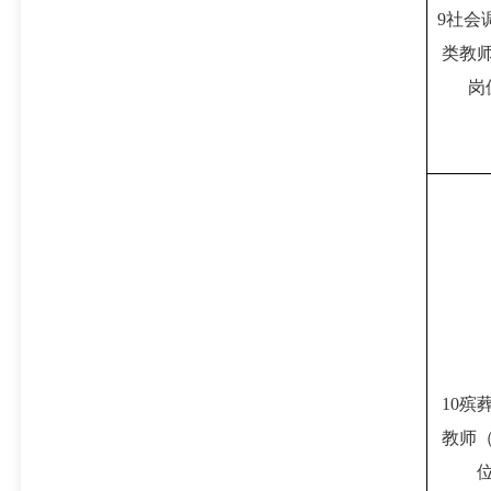
9社会
类教
岗
10殡
教师